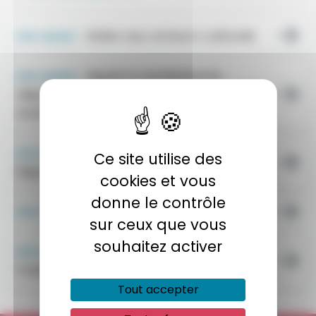
Lire aussi :
Aides aux acteurs culturels
Lire aussi :
Appel à candidatures
départemental - Saison culturelle 2027-
2028
Lire aussi :
Les lieux culturels du
Ce site utilise des
Département
cookies et vous
donne le contrôle
Lire aussi :
Toutes nos programmations
sur ceux que vous
souhaitez activer
Lire aussi :
7e édition de la Semaine des
Cultures Urbaines
Tout accepter