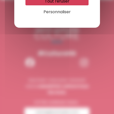
Tout refuser
Personnaliser
#CultureHG
Inscrivez-vous pour recevoir
notre
newsletter culture tous
les mois.
VOTRE ADRESSE EMAIL