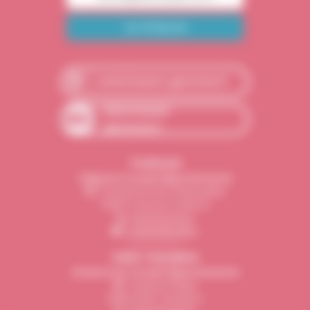
carte.haute-garonne.fr
data.haute-
garonne.fr
Toulouse
Siège du Conseil départemental
1, boulevard de la Marquette
31090 Toulouse Cedex 9
05 34 33 32 31
contact@cd31.fr
Saint-Gaudens
Antenne du Conseil départemental
1, espace Pégot
31800 Saint-Gaudens