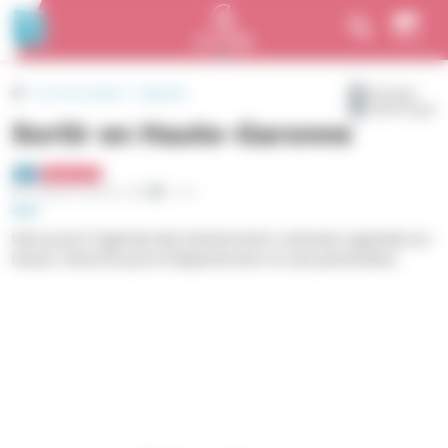
Aller au contenu principal
Panneau de gestion des cookies
Menu
En ce moment
Agenda
Partager
Télécharger
Sortir en Haute-Garonne
Rubrique
Tag 1
Actu
Programmation
Reading time
Publié le 1 janvier 2026
1 mn
Découvrez l'agenda des évènements culturels organisés en
Haute-Garonne par le Département et ses partenaires.