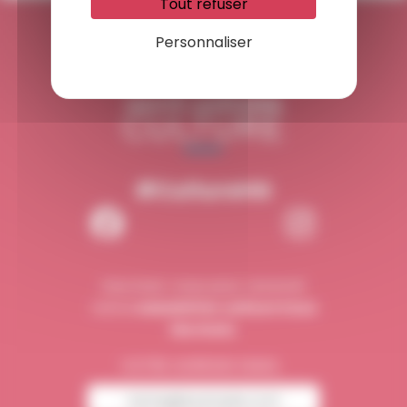
Tout refuser
Personnaliser
#CultureHG
Inscrivez-vous pour recevoir
notre
newsletter culture tous
les mois.
VOTRE ADRESSE EMAIL