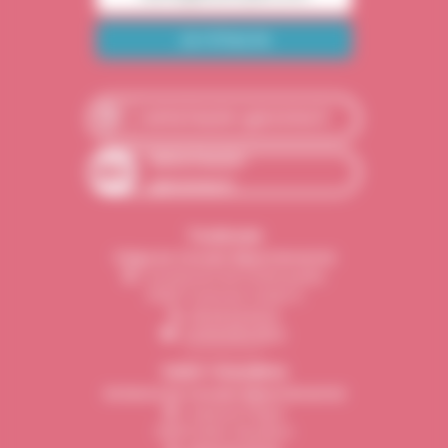
carte.haute-garonne.fr
data.haute-
garonne.fr
Toulouse
Siège du Conseil départemental
1, boulevard de la Marquette
31090 Toulouse Cedex 9
05 34 33 32 31
contact@cd31.fr
Saint-Gaudens
Antenne du Conseil départemental
1, espace Pégot
31800 Saint-Gaudens